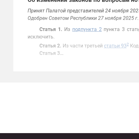
Об изменении законов по вопросам но
Принят Палатой представителей 24 ноября 2025
Одобрен Советом Республики 27 ноября 2025 г.
Статья 1.
Из
подпункта 2
пункта 3 стать
исключить.
2
Статья 2.
Из части третьей
статьи 93
Коде
Статья 3…