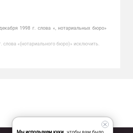
декабря 1998 г. слова «, нотариальных бюро»
г. слова «(нотариального бюро)» исключить.
Мы используем куки
, чтобы вам было