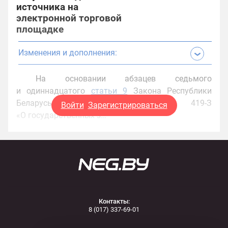
источника на
электронной торговой
площадке
Изменения и дополнения:
На основании абзацев седьмого
и одиннадцатого
статьи 9
Закона Республики
Беларусь от 13 июля 2012 г. № 419-З
Войти
Зарегистрироваться
«О государственных з…
Контакты:
8 (017) 337-69-01